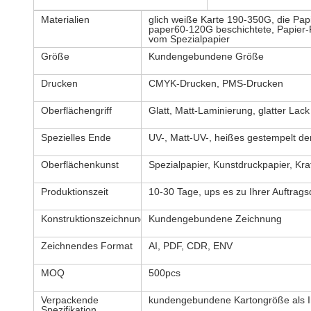
Materialien
glich weiße Karte 190-350G, die Pa
paper60-120G beschichtete, Papier
vom Spezialpapier
Größe
Kundengebundene Größe
Drucken
CMYK-Drucken, PMS-Drucken
Oberflächengriff
Glatt, Matt-Laminierung, glatter Lack
Spezielles Ende
UV-, Matt-UV-, heißes gestempelt de
Oberflächenkunst
Spezialpapier, Kunstdruckpapier, Kra
Produktionszeit
10-30 Tage, ups es zu Ihrer Auftrags
Konstruktionszeichnung
Kundengebundene Zeichnung
Zeichnendes Format
AI, PDF, CDR, ENV
MOQ
500pcs
Verpackende
kundengebundene Kartongröße als Ih
Spezifikation