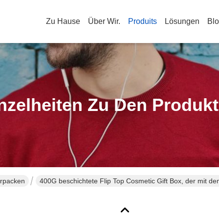
Zu Hause
Über Wir.
Produits
Lösungen
Bl
nzelheiten Zu Den Produk
rpacken
400G beschichtete Flip Top Cosmetic Gift Box, der mit 