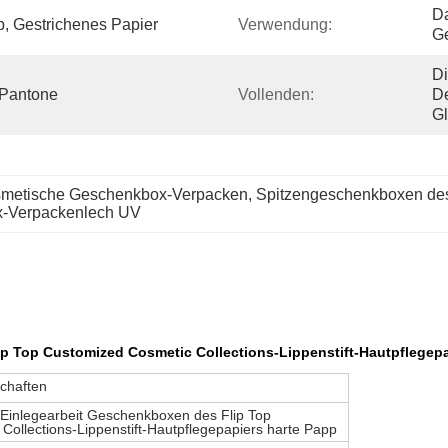
Da
p, Gestrichenes Papier
Verwendung:
Ge
Di
 Pantone
Vollenden:
De
Gl
osmetische Geschenkbox-Verpacken
, 
Spitzengeschenkboxen des
-Verpackenlech UV
 Top Customized Cosmetic Collections-Lippenstift-Hautpflegepa
chaften
nlegearbeit Geschenkboxen des Flip Top
ollections-Lippenstift-Hautpflegepapiers harte Papp