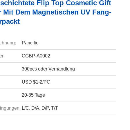
schichtete Flip Top Cosmetic Gift
r Mit Dem Magnetischen UV Fang-
rpackt
chnung:
Pancific
r:
CGBP-A0002
300pcs oder Verhandlung
USD $1-2/PC
20-35 Tage
ingungen:
L/C, D/A, D/P, T/T