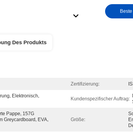
Beste
bung Des Produkts
Zertifizierung:
I
ng, Elektronisch, 
Kundenspezifischer Auftrag:
rte Pappe, 157G 
S
m Greycardboard, EVA, 
Größe:
En
D