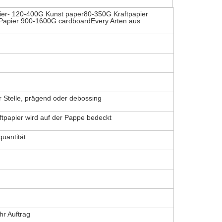
pier- 120-400G Kunst paper80-350G Kraftpapier
-Papier 900-1600G cardboardEvery Arten aus
r Stelle, prägend oder debossing
ftpapier wird auf der Pappe bedeckt
quantität
r Auftrag