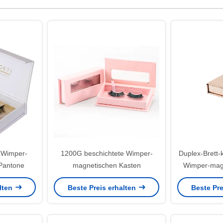
 Wimper-
1200G beschichtete Wimper-
Duplex-Brett-
Pantone
magnetischen Kasten
Wimper-magn
Verpackenab
alten
Beste Preis erhalten
Beste Pre