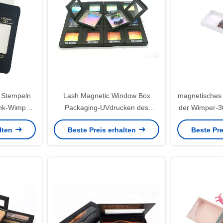
s Stempeln
Lash Magnetic Window Box
magnetisches
nk-Wimper-
Packaging-UVdrucken des
der Wimper-3
ten-UVI
Augen-600gsm
Leopar
alten
Beste Preis erhalten
Beste Pre
Gesc