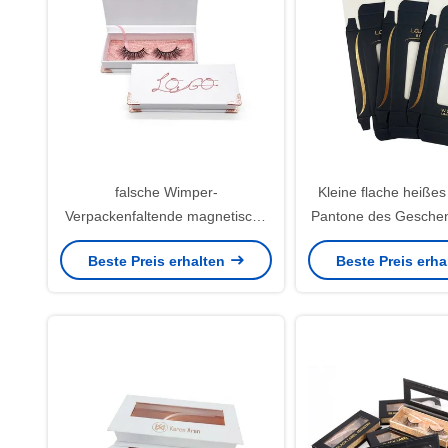
falsche Wimper-
Kleine flache heiße
Verpackenfaltende magnetische
Pantone des Gesche
Geschenkbox K9K 230gsm
magnetisches Kas
Beste Preis erhalten
Beste Preis erh
CCNB runzelte