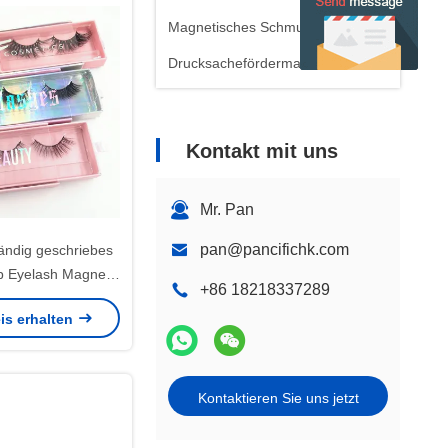
Magnetisches Schmuckkästchen
Drucksachefördermaschinentaschen
Kontakt mit uns
Mr. Pan
pan@pancifichk.com
ndig geschriebes
op Eyelash Magnetic
+86 18218337289
t Band-Griff
is erhalten
Kontaktieren Sie uns jetzt