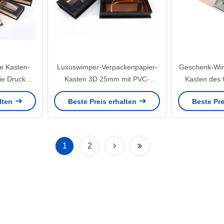
e Kasten-
Luxuswimper-Verpackenpapier-
Geschenk-Wim
e Drucken
Kasten 3D 25mm mit PVC-
Kasten des 
ackt
Fenster-UVbeschichtung
100g mit P
alten
Beste Preis erhalten
Beste Pre
1
2