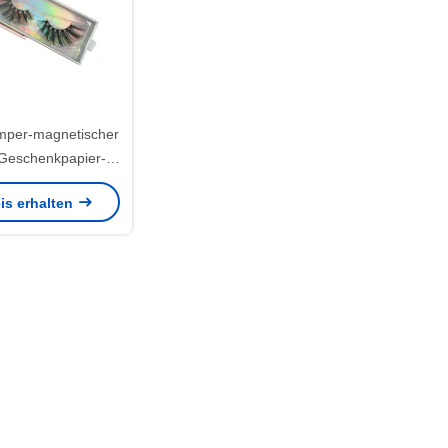
per-magnetischer
Geschenkpapier-
ET-PVC-Fenster
is erhalten