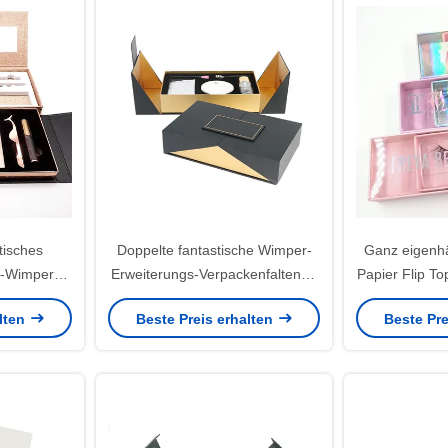
isches
Doppelte fantastische Wimper-
Ganz eigenhä
k-Wimper-
Erweiterungs-Verpackenfaltende
Papier Flip T
en Soem-
magnetische Geschenkbox
Box mi
alten
Beste Preis erhalten
Beste Pre
35*35*35cm