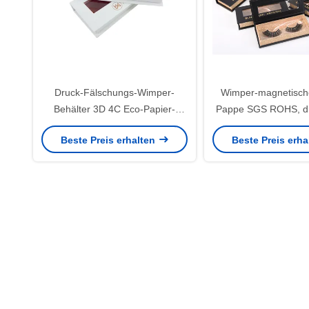
Druck-Fälschungs-Wimper-
Wimper-magnetisch
Behälter 3D 4C Eco-Papier-
Pappe SGS ROHS, di
Kasten 100% mit PVC-Fenster
CMYK 4C verp
Beste Preis erhalten
Beste Preis erh