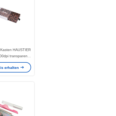
 Kasten HAUSTIER
00dpi transparente
d-Fenster-
is erhalten
henkboxen