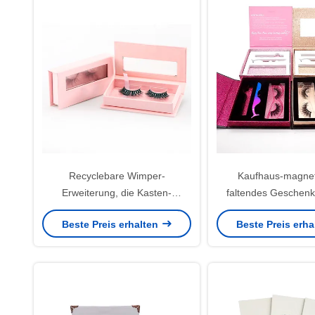
Recyclebare Wimper-
Kaufhaus-magnet
Erweiterung, die Kasten-
faltendes Geschen
magnetisches steifes Kasten UV
magnetisches Kast
Beste Preis erhalten
Beste Preis erh
beschichtet verpackt
ODM