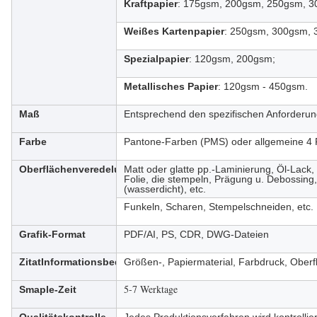
Kraftpapier
: 175gsm, 200gsm, 250gsm, 
Weißes Kartenpapier
: 250gsm, 300gsm,
Spezialpapier
: 120gsm, 200gsm;
Metallisches Papier
: 120gsm - 450gsm.
Maß
Entsprechend den spezifischen Anforderu
Farbe
Pantone-Farben (PMS) oder allgemeine 4
Oberflächenveredelung
Matt oder glatte pp.-Laminierung, Öl-Lack
Folie, die stempeln, Prägung u. Debossing
(wasserdicht), etc.
Funkeln, Scharen, Stempelschneiden, etc.
Grafik-Format
PDF/AI, PS, CDR, DWG-Dateien
ZitatInformationsbedarf
Größen-, Papiermaterial, Farbdruck, Oberf
5-7 Werktage
Smaple-Zeit