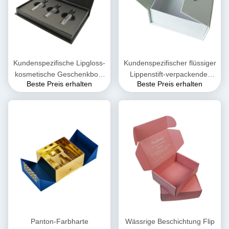
Kundenspezifische Lipgloss-
Kundenspezifischer flüssiger
kosmetische Geschenkbox-
Lippenstift-verpackender
Beste Preis erhalten
Beste Preis erhalten
Verpackenblase CMYK 2mm
Papierkasten Pantone mit
nach innen
magnetischem Schließung
Soem-ODM
Panton-Farbharte
Wässrige Beschichtung Flip