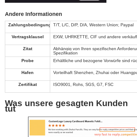
Andere Informationen
Zahlungsbedingung
T/T, L/C, D/P, D/A, Western Union; Paypal
Vertragsklausel
EXW, UHRKETTE, CIF und andere verkäufl
Zitat
Abhängig von Ihren spezifischen Anforder
Spezifikation
Probe
Erhältliche und bezogene Vorwürfe sind rü
Hafen
Vorteilhaft Shenzhen, Zhuhai oder Huangp
Zertifikat
ISO9001, Rohs, SGS, G7, FSC
Was unsere gesagten Kunden
tut