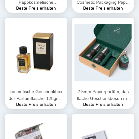
Pappkosmetische
Cosmetic Packaging Paper
Beste Preis erhalten
Beste Preis erhalten
Geschenkbox, die EVA
Boxs pdf AI rosa Papp
Inside verpackt
kosmetische Geschenkbox
2.5mm Papierparfüm, das
der Parfümflasche-128gsm,
flache Geschenkboxen mit
Beste Preis erhalten
Beste Preis erhalten
die Soem-ODM verpackt
Deckeln verpackt, wässern
die Lackierung