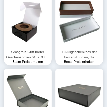
Grosgrain-Griff-harter
Luxusgeschenkbox der
Geschenkboxen SGS ROHS
kerzen-100gsm, die
Beste Preis erhalten
Beste Preis erhalten
Flip Top Gift Box
wässrige Beschichtung
verpackt