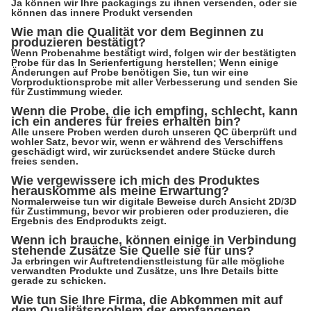
Ja können wir Ihre packagings zu ihnen versenden, oder sie
können das innere Produkt versenden
Wie man die Qualität vor dem Beginnen zu
produzieren bestätigt?
Wenn Probenahme bestätigt wird, folgen wir der bestätigten
Probe für das In Serienfertigung herstellen; Wenn einige
Änderungen auf Probe benötigen Sie, tun wir eine
Vorproduktionsprobe mit aller Verbesserung und senden Sie
für Zustimmung wieder.
Wenn die Probe, die ich empfing, schlecht, kann
ich ein anderes für freies erhalten bin?
Alle unsere Proben werden durch unseren QC überprüft und
wohler Satz, bevor wir, wenn er während des Verschiffens
geschädigt wird, wir zurücksendet andere Stücke durch
freies senden.
Wie vergewissere ich mich des Produktes
herauskomme als meine Erwartung?
Normalerweise tun wir digitale Beweise durch Ansicht 2D/3D
für Zustimmung, bevor wir probieren oder produzieren, die
Ergebnis des Endprodukts zeigt.
Wenn ich brauche, können einige in Verbindung
stehende Zusätze Sie Quelle sie für uns?
Ja erbringen wir Auftretendienstleistung für alle mögliche
verwandten Produkte und Zusätze, uns Ihre Details bitte
gerade zu schicken.
Wie tun Sie Ihre Firma, die Abkommen mit auf
dem Qualitätsproblem der empfangenen