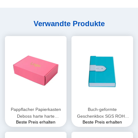
Verwandte Produkte
Pappflacher Papierkasten
Buch-geformte
Deboss harte harte
Geschenkbox SGS ROHS
Beste Preis erhalten
Beste Preis erhalten
Geschenkbox-2.5mm
Pantone mit magnetischem
Drucken der Schließungs-
PMS