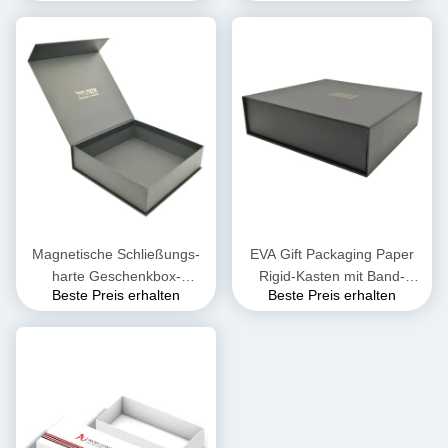
verpackt
Magnetische Schließungs-
EVA Gift Packaging Paper
harte Geschenkbox-
Rigid-Kasten mit Band-
Beste Preis erhalten
Beste Preis erhalten
wässrige Beschichtung
glatter Laminierung
CCNB 250gsm