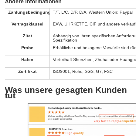
Andere Informationen
Zahlungsbedingung
T/T, L/C, D/P, D/A, Western Union; Paypal
Vertragsklausel
EXW, UHRKETTE, CIF und andere verkäufl
Zitat
Abhängig von Ihren spezifischen Anforder
Spezifikation
Probe
Erhältliche und bezogene Vorwürfe sind rü
Hafen
Vorteilhaft Shenzhen, Zhuhai oder Huangp
Zertifikat
ISO9001, Rohs, SGS, G7, FSC
Was unsere gesagten Kunden
tut