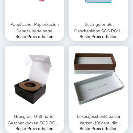
Pappflacher Papierkasten
Buch-geformte
Deboss harte harte
Geschenkbox SGS ROHS
Beste Preis erhalten
Beste Preis erhalten
Geschenkbox-2.5mm
Pantone mit magnetischem
Drucken der Schließungs-
PMS
Grosgrain-Griff-harter
Luxusgeschenkbox der
Geschenkboxen SGS ROHS
kerzen-100gsm, die
Beste Preis erhalten
Beste Preis erhalten
Flip Top Gift Box
wässrige Beschichtung