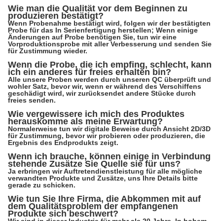
Wie man die Qualität vor dem Beginnen zu
produzieren bestätigt?
Wenn Probenahme bestätigt wird, folgen wir der bestätigten
Probe für das In Serienfertigung herstellen; Wenn einige
Änderungen auf Probe benötigen Sie, tun wir eine
Vorproduktionsprobe mit aller Verbesserung und senden Sie
für Zustimmung wieder.
Wenn die Probe, die ich empfing, schlecht, kann
ich ein anderes für freies erhalten bin?
Alle unsere Proben werden durch unseren QC überprüft und
wohler Satz, bevor wir, wenn er während des Verschiffens
geschädigt wird, wir zurücksendet andere Stücke durch
freies senden.
Wie vergewissere ich mich des Produktes
herauskomme als meine Erwartung?
Normalerweise tun wir digitale Beweise durch Ansicht 2D/3D
für Zustimmung, bevor wir probieren oder produzieren, die
Ergebnis des Endprodukts zeigt.
Wenn ich brauche, können einige in Verbindung
stehende Zusätze Sie Quelle sie für uns?
Ja erbringen wir Auftretendienstleistung für alle mögliche
verwandten Produkte und Zusätze, uns Ihre Details bitte
gerade zu schicken.
Wie tun Sie Ihre Firma, die Abkommen mit auf
dem Qualitätsproblem der empfangenen
Produkte sich beschwert?
Wir sind in dieser Industrie für mehr als 20 Jahre. In hohem