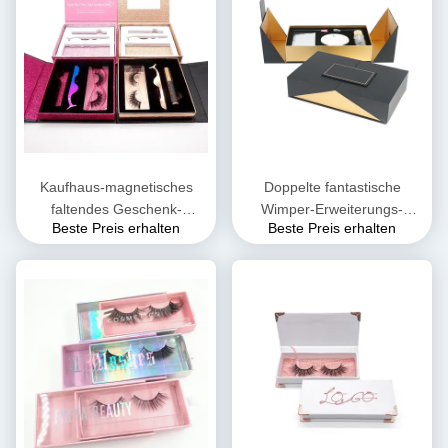
Kaufhaus-magnetisches
Doppelte fantastische
faltendes Geschenk-
Wimper-Erweiterungs-
Beste Preis erhalten
Beste Preis erhalten
Wimper-magnetisches
Verpackenfaltende
Kasten Soem-ODM
magnetische Geschenkbox
35*35*35cm