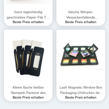
Ganz eigenhändig
falsche Wimper-
geschriebes Papier Flip Top
Verpackenfaltende
Beste Preis erhalten
Beste Preis erhalten
Eyelash Magnetic Box mit
magnetische Geschenkbox
Band-Griff
K9K 230gsm CCNB runzelte
Kleine flache heißes
Lash Magnetic Window Box
Stempeln Pantone des
Packaging-UVdrucken des
Beste Preis erhalten
Beste Preis erhalten
Geschenk-Wimper-
Augen-600gsm
magnetisches Kasten-UVI