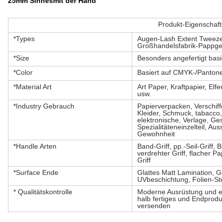
25mm Sinnesmit der Hand
Produkt-Eigenschaf
*Types
Augen-Lash Extent Tweez
Großhandelsfabrik-Pappg
*Size
Besonders angefertigt bas
*Color
Basiert auf CMYK-/Panton
*Material Art
Art Paper, Kraftpapier, Elfe
usw.
*Industry Gebrauch
Papierverpacken, Verschif
Kleider, Schmuck, tabacco
elektronische, Verlage, Ge
Spezialitäteneinzelteil, Aus
Gewohnheit
*Handle Arten
Band-Griff, pp.-Seil-Griff, 
verdrehter Griff, flacher 
Griff
*Surface Ende
Glattes Matt Lamination, G
UVbeschichtung, Folien-St
* Qualitätskontrolle
Moderne Ausrüstung und e
halb fertiges und Endproduk
versenden