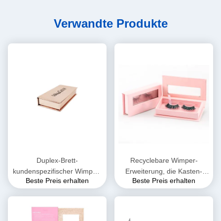
Verwandte Produkte
Duplex-Brett-
Recyclebare Wimper-
kundenspezifischer Wimper-
Erweiterung, die Kasten-
Beste Preis erhalten
Beste Preis erhalten
magnetischer Kasten
magnetisches steifes Kasten
Verpackenab Flöte Flöte
UV beschichtet verpackt
SEIN