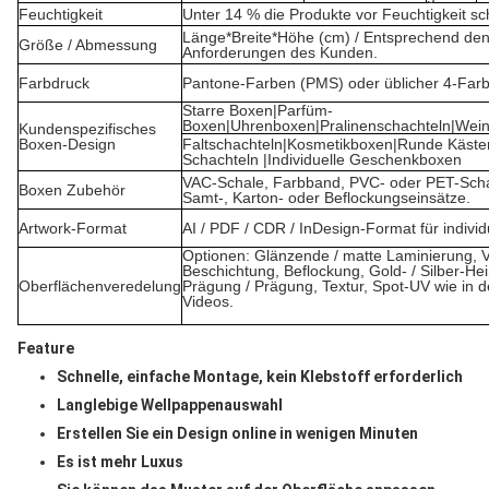
Feuchtigkeit
Unter 14 % die Produkte vor Feuchtigkeit sc
Länge*Breite*Höhe (cm) / Entsprechend den
Größe / Abmessung
Anforderungen des Kunden.
Farbdruck
Pantone-Farben (PMS) oder üblicher 4-Far
Starre Boxen|Parfüm-
Boxen|Uhrenboxen|Pralinenschachteln|Wein
Kundenspezifisches
Boxen-Design
Faltschachteln|Kosmetikboxen|Runde Käste
Schachteln |Individuelle Geschenkboxen
VAC-Schale, Farbband, PVC- oder PET-Sch
Boxen Zubehör
Samt-, Karton- oder Beflockungseinsätze.
Artwork-Format
AI / PDF / CDR / InDesign-Format für individ
Optionen: Glänzende / matte Laminierung, 
Beschichtung, Beflockung, Gold- / Silber-He
Oberflächenveredelung
Prägung / Prägung, Textur, Spot-UV wie in 
Videos.
Feature
Schnelle, einfache Montage, kein Klebstoff erforderlich
Langlebige Wellpappenauswahl
Erstellen Sie ein Design online in wenigen Minuten
Es ist mehr Luxus