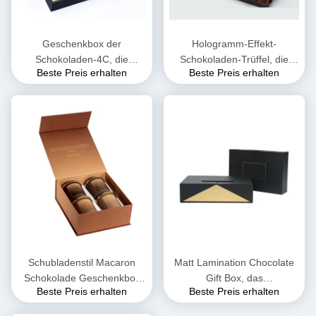
Geschenkbox der
Hologramm-Effekt-
Schokoladen-4C, die
Schokoladen-Trüffel, die
Beste Preis erhalten
Beste Preis erhalten
freundliche Pappschachteln
Fach-Geschenkboxen
128gsm Eco verpackt
Soem-ODM schiebend
verpackt
Schubladenstil Macaron
Matt Lamination Chocolate
Schokolade Geschenkbox
Gift Box, das
Beste Preis erhalten
Beste Preis erhalten
Verpackung Duplexpapier
kundenspezifisches Logo
Soem-ODM verpackt