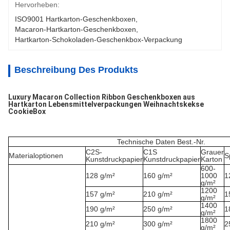
Hervorheben:
ISO9001 Hartkarton-Geschenkboxen
, 
Macaron-Hartkarton-Geschenkboxen
, 
Hartkarton-Schokoladen-Geschenkbox-Verpackung
Beschreibung Des Produkts
Luxury Macaron Collection Ribbon Geschenkboxen aus
Hartkarton Lebensmittelverpackungen Weihnachtskekse
CookieBox
Technische Daten Best.-Nr.
C2S-
C1S
Grauer
Materialoptionen
S
Kunstdruckpapier
Kunstdruckpapier
Karton
600-
128 g/m²
160 g/m²
1000
1
g/m²
1200
157 g/m²
210 g/m²
1
g/m²
1400
190 g/m²
250 g/m²
1
g/m²
1800
210 g/m²
300 g/m²
2
g/m²