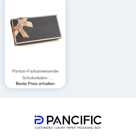
Panton-Farbanwesende
Schokoladen-
Beste Preis erhalten
Geschenkboxen, die mit
Deckel-Antikratzer-
Laminierung verpacken