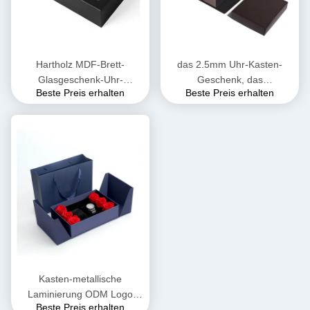
Hartholz MDF-Brett-
das 2.5mm Uhr-Kasten-
Glasgeschenk-Uhr-
Geschenk, das
Beste Preis erhalten
Beste Preis erhalten
Schmuckkästchen EVA
zusammenklappbare
Insert
magnetische
Geschenkboxen verpackt,
schäumen Einsatz
Kasten-metallische
Laminierung ODM Logo
Beste Preis erhalten
Magnetic Packaging