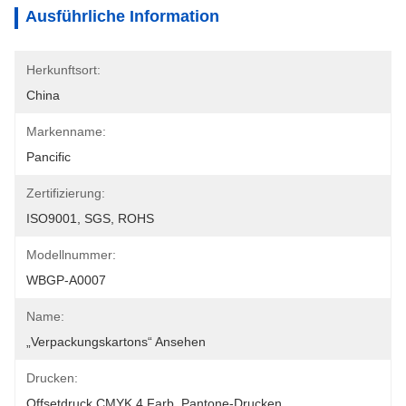
Ausführliche Information
Herkunftsort:
China
Markenname:
Pancific
Zertifizierung:
ISO9001, SGS, ROHS
Modellnummer:
WBGP-A0007
Name:
„Verpackungskartons“ Ansehen
Drucken:
Offsetdruck CMYK 4 Farb, Pantone-Drucken