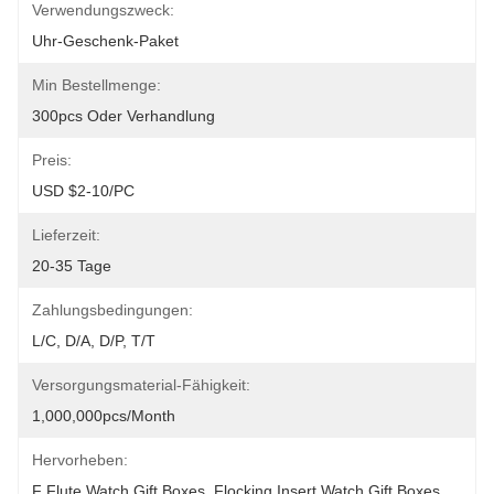
Verwendungszweck:
Uhr-Geschenk-Paket
Min Bestellmenge:
300pcs Oder Verhandlung
Preis:
USD $2-10/PC
Lieferzeit:
20-35 Tage
Zahlungsbedingungen:
L/C, D/A, D/P, T/T
Versorgungsmaterial-Fähigkeit:
1,000,000pcs/month
Hervorheben:
F Flute Watch Gift Boxes
, 
Flocking Insert Watch Gift Boxes
, 