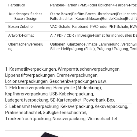
Farbdruck
Pantone-Farben (PMS) oder üblicher 4-Farben-Pro
Kundenspezifisches
Starre Boxen|Parfüm-Boxen|Uhrenboxen|Pralinensch
Boxen-Design
Faltschachteln|Kosmetikboxen|Runde Kästen|Buchfö
Boxen Zubehör
VAC-Schale, Farbband, PVC- oder PET-Schale, EVA-
Artwork-Format
AI / PDF / CDR / InDesign-Format für individuelles D
Oberflächenveredelu
Optionen: Glänzende / matte Laminierung, Verschwi
ng
Silber-Heißprägung (Folie), Prägung / Prägung, Text
1. Kosmetikverpackungen, Wimperntuschenverpackungen,
Lippenstiftverpackungen, Cremeverpackungen,
Lotionsverpackungen, Geschenkverpackungen usw.
2. Elektronikverpackung: Handyhülle (Abdeckung),
Kopfhörerverpackung, USB-Kabelverpackung,
Ladegerätverpackung, SD-Kartenpaket, Powerbank-Box;
3. Lebensmittelverpackung: Keksverpackung, Keksverpackung,
Pralinenschachtel, Süßigkeitenschachtel,
Trockenfruchtpackung, Nussverpackung, Weinschachtel