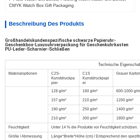
CMYK Watch Box Gift Packaging
Beschreibung Des Produkts
Großhandelskundenspezifische schwarze Papieruhr-
Geschenkbox-Luxusuhrverpackung für Geschenkuhrkasten
PU-Leder-Scharnier-Schließen
Technische Eigenschaf
Materialoptionen
C2S-
C1S
Grauer Karto
Kunstdruckpa
Kunstdruckpapi
pier
er
128 g/m²
160 g/m²
600-1000 g/m
157 g/m²
210 g/m²
1200 g/m²
190 g/m²
250 g/m²
1400 g/m²
210 g/m²
300 g/m²
1800 g/m²
Feuchtigkeit
Unter 14 % die Produkte vor Feuchtigkeit schützen.
Größe / Abmessung
Länge*Breite*Höhe (cm) / Entsprechend den spezif