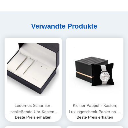
Verwandte Produkte
Ledernes Scharnier-
Kleiner Pappuhr-Kasten,
schließende Uhr-Kasten-
Luxusgeschenk-Papier packt
Beste Preis erhalten
Beste Preis erhalten
Geschenk PUs, das
kundengebundenes Logo
Offsetdruck CMYK 4
ein