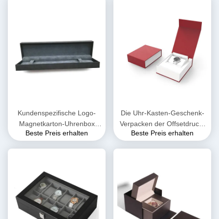
Farbverpackt
Kundenspezifische Logo-
Die Uhr-Kasten-Geschenk-
Magnetkarton-Uhrenbox
Verpacken der Offsetdruck-
Beste Preis erhalten
Beste Preis erhalten
Metallic-Laminierung
handgemachten Männer
recyclebar