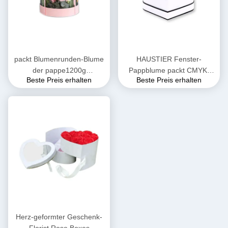
packt Blumenrunden-Blume
HAUSTIER Fenster-
der pappe1200g
Pappblume packt CMYK-
Beste Preis erhalten
Beste Preis erhalten
UVbeschichtung ein
Herz-Geschenkboxen ein
Herz-geformter Geschenk-