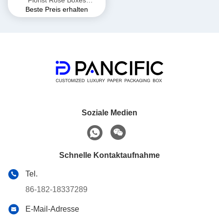
Florist Rose Boxes
Beste Preis erhalten
Durchmessers 310mm
100mm bis 300mm
Soziale Medien
Schnelle Kontaktaufnahme
Tel.
86-182-18337289
E-Mail-Adresse