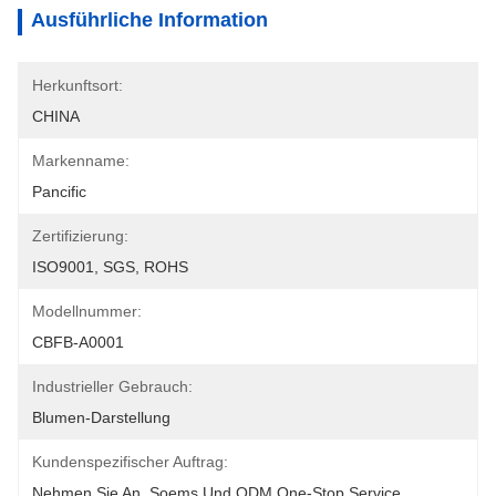
Ausführliche Information
Herkunftsort:
CHINA
Markenname:
Pancific
Zertifizierung:
ISO9001, SGS, ROHS
Modellnummer:
CBFB-A0001
Industrieller Gebrauch:
Blumen-Darstellung
Kundenspezifischer Auftrag:
Nehmen Sie An, Soems Und ODM One-Stop Service