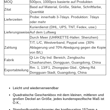
MOQ
500pcs, 1000pcs basierte auf Produkten
Basd auf Material, Größe, Stärke, Schriftfarbe,
Zitat
Quantität
Probe: innerhalb 3-7days. Produktion: 7days
Lieferzeiten
oder mehr
Kurierdienst (DHL, UPS, TNT, Fedex, usw.)
Lieferungsweise
Auf dem Luftweg
Durch Meer (UHRKETTE-Hafen: Shenzhen)
T/T, L/C, Westverband, Paypal usw. (30%
Zahlung
Ablagerung und 70% Abwägung gegen die Kopie
von B/L)
Qi Lin City Ind. Bereich, Zengbuchu
Fabrik
Chashanzhen, Dongguan, Guangdong, China
Rm. 1, 13/F1, Zhongqiao Gbd., Qifeng Rd.
Exportabteilung
Dongguan-Stadt, Guangdong, China
Leicht und wiederverwendbar
Quadratische Geschenkbox mit dem kleinen, mittleren und
großen Deckel an Größe, jedes kundenspezifische Maß ist
O.K.,
Standardkunstdruckpapier der konfiguration 157gsm +