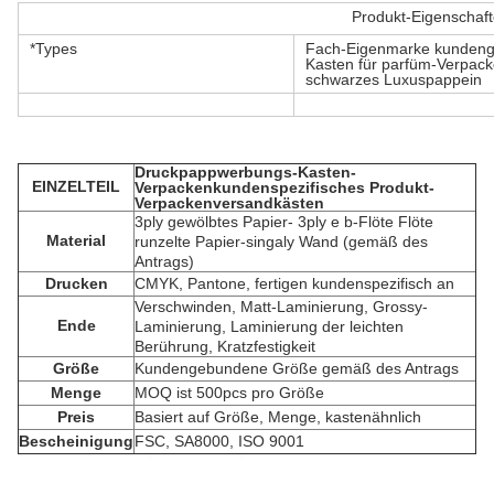
Produkt-Eigenschaf
*Types
Fach-Eigenmarke kundeng
Kasten für parfüm-Verpac
schwarzes Luxuspappein
Druckpappwerbungs-Kasten-
EINZELTEIL
Verpackenkundenspezifisches Produkt-
Verpackenversandkästen
3ply gewölbtes Papier- 3ply e b-Flöte Flöte
Material
runzelte Papier-singaly Wand (gemäß des
Antrags)
Drucken
CMYK, Pantone, fertigen kundenspezifisch an
Verschwinden, Matt-Laminierung, Grossy-
Ende
Laminierung, Laminierung der leichten
Berührung, Kratzfestigkeit
Größe
Kundengebundene Größe gemäß des Antrags
Menge
MOQ ist 500pcs pro Größe
Preis
Basiert auf Größe, Menge, kastenähnlich
Bescheinigung
FSC, SA8000, ISO 9001