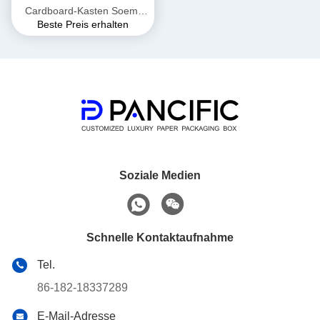
Cardboard-Kasten Soem-
Beste Preis erhalten
ODM-Deckel und unterer
Kasten
Soziale Medien
Schnelle Kontaktaufnahme
Tel.
86-182-18337289
E-Mail-Adresse