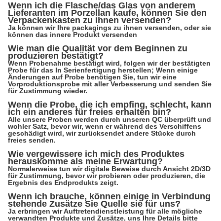
Wenn ich die Flasche/das Glas von anderem
Lieferanten im Porzellan kaufe, können Sie den
Verpackenkasten zu ihnen versenden?
Ja können wir Ihre packagings zu ihnen versenden, oder sie
können das innere Produkt versenden
Wie man die Qualität vor dem Beginnen zu
produzieren bestätigt?
Wenn Probenahme bestätigt wird, folgen wir der bestätigten
Probe für das In Serienfertigung herstellen; Wenn einige
Änderungen auf Probe benötigen Sie, tun wir eine
Vorproduktionsprobe mit aller Verbesserung und senden Sie
für Zustimmung wieder.
Wenn die Probe, die ich empfing, schlecht, kann
ich ein anderes für freies erhalten bin?
Alle unsere Proben werden durch unseren QC überprüft und
wohler Satz, bevor wir, wenn er während des Verschiffens
geschädigt wird, wir zurücksendet andere Stücke durch
freies senden.
Wie vergewissere ich mich des Produktes
herauskomme als meine Erwartung?
Normalerweise tun wir digitale Beweise durch Ansicht 2D/3D
für Zustimmung, bevor wir probieren oder produzieren, die
Ergebnis des Endprodukts zeigt.
Wenn ich brauche, können einige in Verbindung
stehende Zusätze Sie Quelle sie für uns?
Ja erbringen wir Auftretendienstleistung für alle mögliche
verwandten Produkte und Zusätze, uns Ihre Details bitte