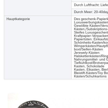
Durch Luftfracht: Lie
Durch Meer: 20-40da
Hauptkategorie
Des geschenk-Papierk
Luxuswerbungskasten-
Gewölbte Kästen/Vers
Kästen,/Subskription
Steifes Luxusgeschen
Kraftpapier-Verpacke
Papiertüten: Einkauf
Schönheits-Kasten/ko
Wimperkästen/Hautpfle
boxt/Seifen-Kästen
Jerewely-Kästen:
Halskettenkästen/Rin
Nahrungsmittel- und 
Tiefkühlkost/Brotver
Kasten, Schokolade
Kasten, Eikasten, Bie
Bleistift-Kästen/Toy 
Kästen/Schuhkartons