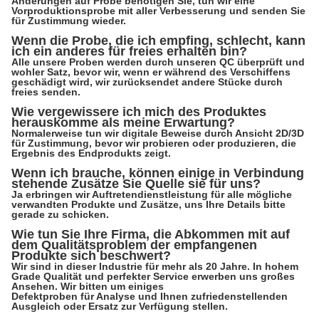
Änderungen auf Probe benötigen Sie, tun wir eine
Vorproduktionsprobe mit aller Verbesserung und senden Sie
für Zustimmung wieder.
Wenn die Probe, die ich empfing, schlecht, kann
ich ein anderes für freies erhalten bin?
Alle unsere Proben werden durch unseren QC überprüft und
wohler Satz, bevor wir, wenn er während des Verschiffens
geschädigt wird, wir zurücksendet andere Stücke durch
freies senden.
Wie vergewissere ich mich des Produktes
herauskomme als meine Erwartung?
Normalerweise tun wir digitale Beweise durch Ansicht 2D/3D
für Zustimmung, bevor wir probieren oder produzieren, die
Ergebnis des Endprodukts zeigt.
Wenn ich brauche, können einige in Verbindung
stehende Zusätze Sie Quelle sie für uns?
Ja erbringen wir Auftretendienstleistung für alle mögliche
verwandten Produkte und Zusätze, uns Ihre Details bitte
gerade zu schicken.
Wie tun Sie Ihre Firma, die Abkommen mit auf
dem Qualitätsproblem der empfangenen
Produkte sich beschwert?
Wir sind in dieser Industrie für mehr als 20 Jahre. In hohem
Grade Qualität und perfekter Service erwerben uns großes
Ansehen. Wir bitten um einiges
Defektproben für Analyse und Ihnen zufriedenstellenden
Ausgleich oder Ersatz zur Verfügung stellen.