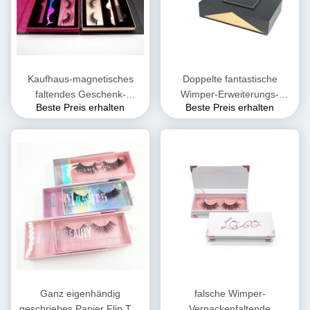
Kaufhaus-magnetisches
Doppelte fantastische
faltendes Geschenk-
Wimper-Erweiterungs-
Beste Preis erhalten
Beste Preis erhalten
Wimper-magnetisches
Verpackenfaltende
Kasten Soem-ODM
magnetische Geschenkbox
35*35*35cm
Ganz eigenhändig
falsche Wimper-
geschriebes Papier Flip Top
Verpackenfaltende