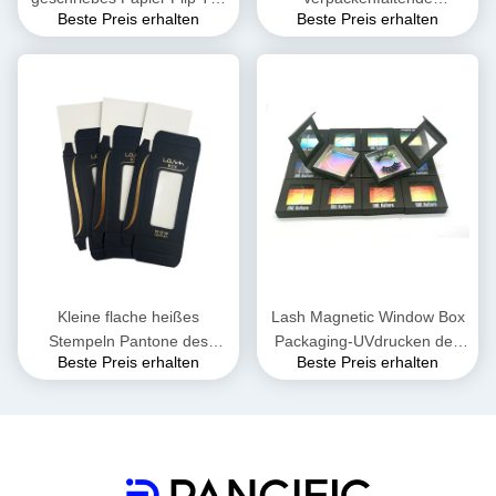
Beste Preis erhalten
Beste Preis erhalten
Eyelash Magnetic Box mit
magnetische Geschenkbox
Band-Griff
K9K 230gsm CCNB runzelte
Kleine flache heißes
Lash Magnetic Window Box
Stempeln Pantone des
Packaging-UVdrucken des
Beste Preis erhalten
Beste Preis erhalten
Geschenk-Wimper-
Augen-600gsm
magnetisches Kasten-UVI