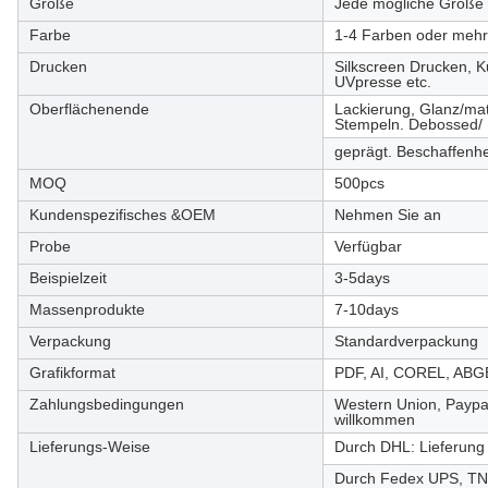
Größe
Jede mögliche Größe 
Farbe
1-4 Farben oder mehr
Drucken
Silkscreen Drucken, K
UVpresse etc.
Oberflächenende
Lackierung, Glanz/mat
Stempeln. Debossed/
geprägt. Beschaffenhei
MOQ
500pcs
Kundenspezifisches &OEM
Nehmen Sie an
Probe
Verfügbar
Beispielzeit
3-5days
Massenprodukte
7-10days
Verpackung
Standardverpackung
Grafikformat
PDF, AI, COREL, A
Zahlungsbedingungen
Western Union, Paypal
willkommen
Lieferungs-Weise
Durch DHL: Lieferung
Durch Fedex UPS, TN