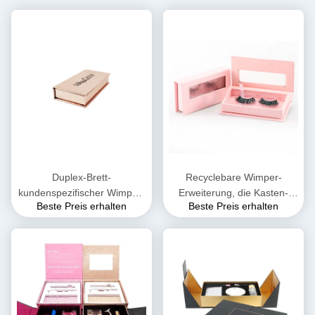
Duplex-Brett-
Recyclebare Wimper-
kundenspezifischer Wimper-
Erweiterung, die Kasten-
Beste Preis erhalten
Beste Preis erhalten
magnetischer Kasten
magnetisches steifes Kasten
Verpackenab Flöte Flöte
UV beschichtet verpackt
SEIN