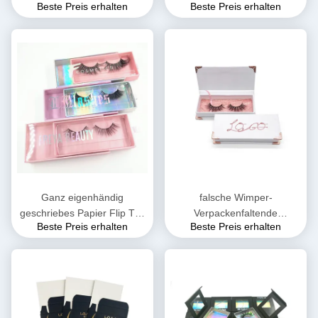
Beste Preis erhalten
Beste Preis erhalten
Wimper-magnetisches
Verpackenfaltende
Kasten Soem-ODM
magnetische Geschenkbox
35*35*35cm
Ganz eigenhändig
falsche Wimper-
geschriebes Papier Flip Top
Verpackenfaltende
Beste Preis erhalten
Beste Preis erhalten
Eyelash Magnetic Box mit
magnetische Geschenkbox
Band-Griff
K9K 230gsm CCNB runzelte