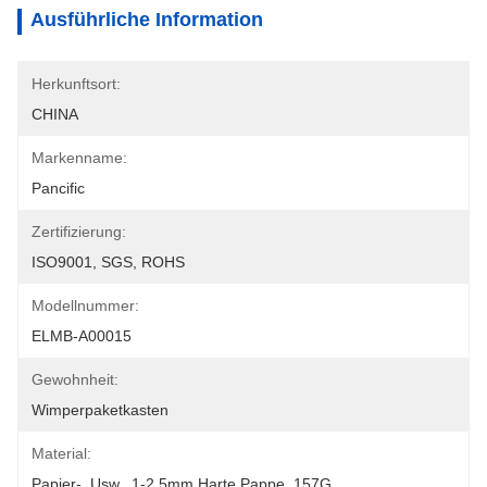
Ausführliche Information
Herkunftsort:
CHINA
Markenname:
Pancific
Zertifizierung:
ISO9001, SGS, ROHS
Modellnummer:
ELMB-A00015
Gewohnheit:
Wimperpaketkasten
Material:
Papier-, Usw., 1-2.5mm Harte Pappe, 157G 