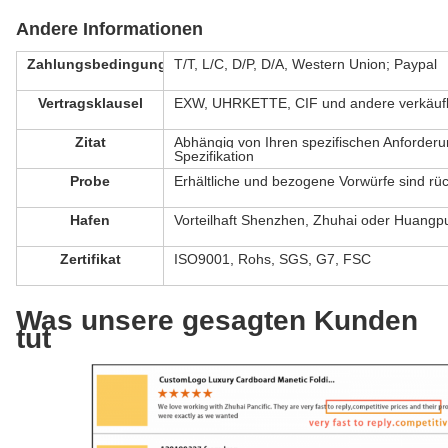
Andere Informationen
Zahlungsbedingung
T/T, L/C, D/P, D/A, Western Union; Paypal
Vertragsklausel
EXW, UHRKETTE, CIF und andere verkäufl
Zitat
Abhängig von Ihren spezifischen Anforder
Spezifikation
Probe
Erhältliche und bezogene Vorwürfe sind rü
Hafen
Vorteilhaft Shenzhen, Zhuhai oder Huangp
Zertifikat
ISO9001, Rohs, SGS, G7, FSC
Was unsere gesagten Kunden
tut