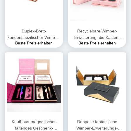
Duplex-Brett-
Recyclebare Wimper-
kundenspezifischer Wimper-
Erweiterung, die Kasten-
Beste Preis erhalten
Beste Preis erhalten
magnetischer Kasten
magnetisches steifes Kasten
Verpackenab Flöte Flöte
UV beschichtet verpackt
SEIN
Kaufhaus-magnetisches
Doppelte fantastische
faltendes Geschenk-
Wimper-Erweiterungs-