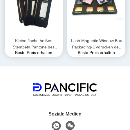
Kleine flache heißes
Lash Magnetic Window Box
Stempeln Pantone des
Packaging-UVdrucken des
Beste Preis erhalten
Beste Preis erhalten
Geschenk-Wimper-
Augen-600gsm
magnetisches Kasten-UVI
Soziale Medien