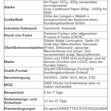
Art Paper 157g- 400g verwendete
normalerweise
Stärke
Grey Cardboard Paper 800g - 1600g für
Wahl
Höhe der Längen-x Wideth x
Größe/Maß
(entsprechend der Kastenstruktur)
Kundengebundene Größe
Industrie-Gebrauch
Geschenk, Kosmetik
Pantone-Farben oder allgemeiner
Druck von Farbe
Prozess 4 Farbe (CMYK)
Glatter Matte Lamination, Stelle UV,
Gold-/des Silbersheißes Stempeln
Oberflächenendwahlen
(Folie), Debossed/, wässrige
Beschichtung und schart, sich
verschwinden prägt, Beschaffenheit…
Soem und ODM sind verfügbar, und wir
Marke
können Drucken das LOGO, dass die
Kunden liefern.
AI/pdf/CDR/InDesign-Format für
Grafik-Format
kundengebundenen Entwurf
Bescheinigung
ISO9001: 2009, SGS, WCA, FSC
5000 Stücke normalerweise aber es
MOQ
haben verhandelt
Beispielzeit
5 bis 7 Tage
Vorbereitungs- und
12 bis 15 Tage
Anlaufzeit
Preisbedingungen
Ex.work/UHRKETTE/CIF/CFR/DDU/DDP