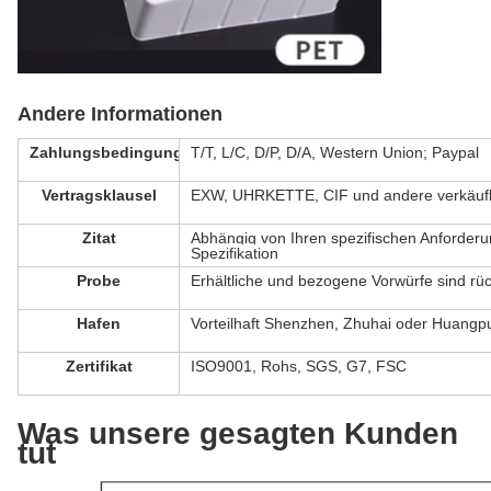
Andere Informationen
Zahlungsbedingung
T/T, L/C, D/P, D/A, Western Union; Paypal
Vertragsklausel
EXW, UHRKETTE, CIF und andere verkäufl
Zitat
Abhängig von Ihren spezifischen Anforder
Spezifikation
Probe
Erhältliche und bezogene Vorwürfe sind rü
Hafen
Vorteilhaft Shenzhen, Zhuhai oder Huangp
Zertifikat
ISO9001, Rohs, SGS, G7, FSC
Was unsere gesagten Kunden
tut