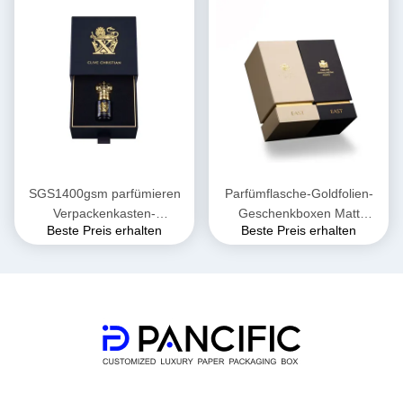
SGS1400gsm parfümieren
Parfümflasche-Goldfolien-
Verpackenkasten-
Geschenkboxen Matt
Beste Preis erhalten
Beste Preis erhalten
Geschenkbox mit Band-Griff-
Coated Pancific Pantone
glatter Laminierung