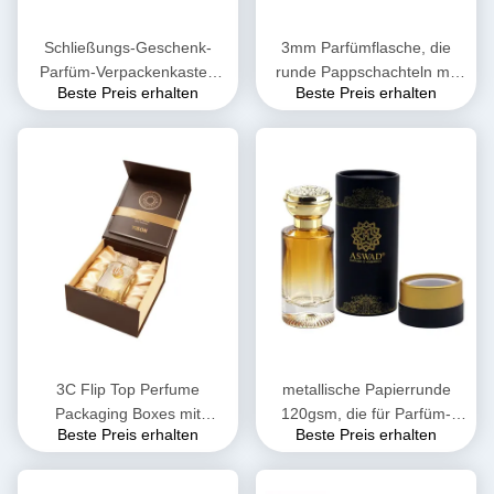
Schließungs-Geschenk-
3mm Parfümflasche, die
Parfüm-Verpackenkasten
runde Pappschachteln mit
Beste Preis erhalten
Beste Preis erhalten
PMS magnetisches mit Band
Deckeln 10ml 30ml verpackt
Soem-ODM
3C Flip Top Perfume
metallische Papierrunde
Packaging Boxes mit
120gsm, die für Parfüm-
Beste Preis erhalten
Beste Preis erhalten
magnetischer Schließung
Produkt-wässrige
1200gram
Beschichtung verpackt