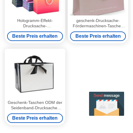
Hologramm-Effekt-
geschenk-Drucksache-
Drucksache-
Fördermaschinen-Taschen
Fördermaschinen-Taschen
100gsm 128gsm Luxusmit
Beste Preis erhalten
Beste Preis erhalten
mit Band-Griff Pantone
Band-Griff
Geschenk-Taschen ODM der
Seidenband-Drucksache-
Fördermaschinen-Taschen-
Beste Preis erhalten
110*50*190mm einfaches